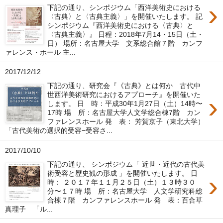
›
下記の通り、シンポジウム「西洋美術史における
〈古典〉と〈古典主義〉」を開催いたします。 記
シンポジウム『西洋美術史における〈古典〉と
〈古典主義〉』 日程：2018年7月14・15日（土・
日） 場所：名古屋大学 文系総合館７階 カンフ
ァレンス・ホール 主...
2017/12/12
下記の通り、研究会『《古典》とは何か 古代中
世西洋美術研究におけるアプローチ』を開催いた
›
します。 日 時：平成30年1月27日（土）14時〜
17時 場 所：名古屋大学人文学総合棟7階 カン
ファレンスホール 発 表： 芳賀京子（東北大学）
「古代美術の選択的受容−受容さ...
2017/10/10
下記の通り、 シンポジウム「 近世・近代の古代美
術受容と歴史観の形成 」を開催いたします。 日
›
時： ２０１７年１１月２５日（土）１３時３０
分〜１７時 場 所：名古屋大学 人文学研究科総
合棟７階 カンファレンスホール 発 表：百合草
真理子 「ル...